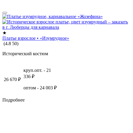
★
Платье взрослое • «Изумрудное»
(
4.8
50
)
Исторический костюм
круп.опт. -
21
336
₽
26 670
₽
оптом -
24 003
₽
Подробнее