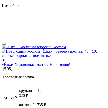
Подробнее
★
«Ёлка» Хороводная, костюм Новогодний
(
5
95
)
Хороводная ёлочка
круп.опт. -
19
320
₽
24 150
₽
оптом -
21 735
₽