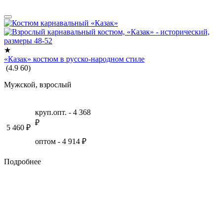
★
«Казак» костюм в русско-народном стиле
(
4.9
60
)
Мужской, взрослый
круп.опт. -
4 368
₽
5 460
₽
оптом -
4 914
₽
Подробнее