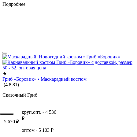
Подробнее
★
Гриб «Боровик» • Маскарадный костюм
(
4.8
81
)
Сказочный Гриб
круп.опт. -
4 536
₽
5 670
₽
оптом -
5 103
₽