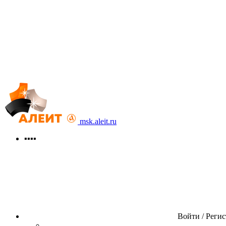
msk.aleit.ru
▪▪▪▪
Войти / Реги