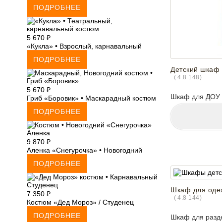
ПОДРОБНЕЕ
5 670
₽
«Кукла» • Взрослый, карнавальный
ПОДРОБНЕЕ
Детский шкаф -
(
4.8
148
)
5 670
₽
Шкаф для ДОУ
Гриб «Боровик» • Маскарадный костюм
ПОДРОБНЕЕ
9 870
₽
Аленка «Снегурочка» • Новогодний
ПОДРОБНЕЕ
Шкаф для одеж
7 350
₽
(
4.8
144
)
Костюм «Дед Мороз» / Студенец
ПОДРОБНЕЕ
Шкаф для разд