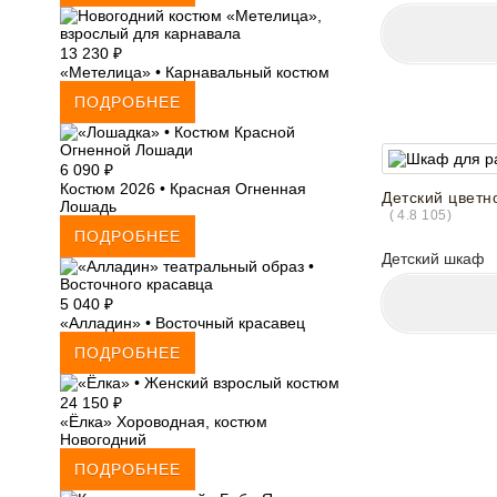
13 230
₽
«Метелица» • Карнавальный костюм
ПОДРОБНЕЕ
6 090
₽
Костюм 2026 • Красная Огненная
Детский цветн
Лошадь
(
4.8
105
)
ПОДРОБНЕЕ
Детский шкаф
5 040
₽
«Алладин» • Восточный красавец
ПОДРОБНЕЕ
24 150
₽
«Ёлка» Хороводная, костюм
Новогодний
ПОДРОБНЕЕ