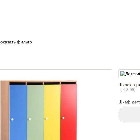
оказать фильтр
Шкаф в ра
(
4.8
99
)
Шкаф дет