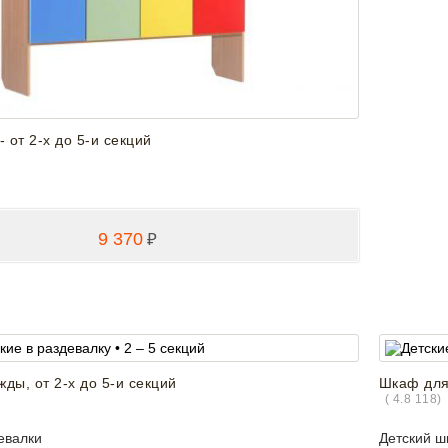
 от 2-х до 5-и секций
9 370
₽
ды, от 2-х до 5-и секций
Шкаф для 
(
4.8
118
)
евалки
Детский 