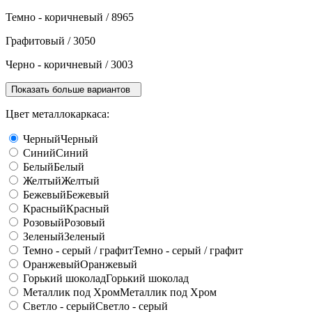
Темно - коричневый / 8965
Графитовый / 3050
Черно - коричневый / 3003
Показать больше вариантов
Цвет металлокаркаса:
Черный
Черный
Синий
Синий
Белый
Белый
Желтый
Желтый
Бежевый
Бежевый
Красный
Красный
Розовый
Розовый
Зеленый
Зеленый
Темно - серый / графит
Темно - серый / графит
Оранжевый
Оранжевый
Горький шоколад
Горький шоколад
Металлик под Хром
Металлик под Хром
Светло - серый
Светло - серый