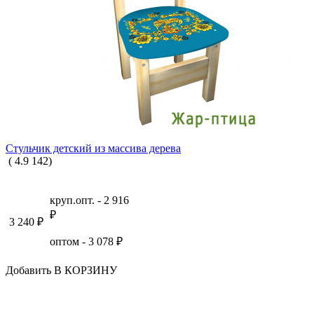
Стульчик детский из массива дерева
(
4.9
142
)
круп.опт. -
2 916
₽
3 240
₽
оптом -
3 078
₽
Добавить В КОРЗИНУ