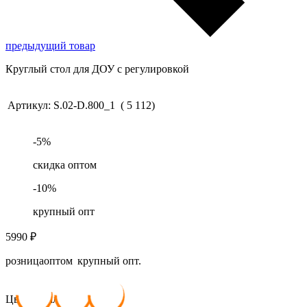
предыдущий товар
Круглый стол для ДОУ с регулировкой
Артикул:
S.02-D.800_1
(
5
112
)
-
5
%
скидка оптом
-
10
%
крупный опт
5990
₽
розница
оптом
крупный опт.
5 990
₽
5 690
₽
5 391
₽
Цвет металлокаркаса: