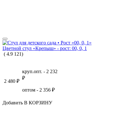
Цветной стул «Крепыш» - рост: 00, 0, 1
(
4.9
121
)
круп.опт. -
2 232
₽
2 480
₽
оптом -
2 356
₽
Добавить В КОРЗИНУ