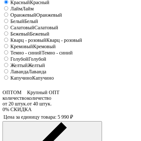
Красный
Красный
Лайм
Лайм
Оранжевый
Оранжевый
Белый
Белый
Салатовый
Салатовый
Бежевый
Бежевый
Кварц - розовый
Кварц - розовый
Кремовый
Кремовый
Темно - синий
Темно - синий
Голубой
Голубой
Желтый
Желтый
Лаванда
Лаванда
Капучино
Капучино
ОПТОМ
Крупный ОПТ
количество
количество
от
20
штук.
от
40
штук.
0%
СКИДКА
Цена за единицу товара:
5 990
₽