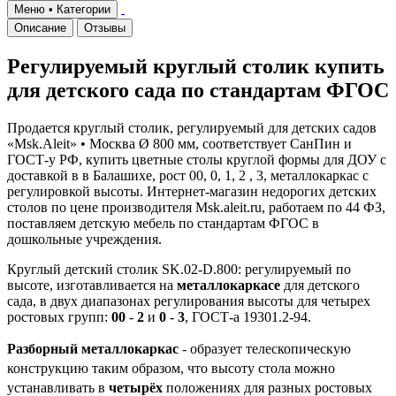
Меню • Категории
Описание
Отзывы
Регулируемый круглый столик купить
для детского сада по стандартам ФГОС
Продается круглый столик, регулируемый для детских садов
«Msk.Aleit» • Москва Ø 800 мм, соответствует СанПин и
ГОСТ-у РФ, купить цветные столы круглой формы для ДОУ с
доставкой в в Балашихе, рост 00, 0, 1, 2 , 3, металлокаркас с
регулировкой высоты. Интернет-магазин недорогих детских
столов по цене производителя Msk.aleit.ru, работаем по 44 ФЗ,
поставляем детскую мебель по стандартам ФГОС в
дошкольные учреждения.
Круглый детский столик SK.02-D.800: регулируемый по
высоте, изготавливается на
металлокаркасе
для детского
сада, в двух диапазонах регулирования высоты для четырех
ростовых групп:
00
-
2
и
0
-
3
, ГОСТ-а 19301.2-94.
Разборный металлокаркас
- образует телескопическую
конструкцию таким образом, что высоту стола можно
устанавливать в
четырёх
положениях для разных ростовых