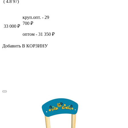
(
4.8
97
)
круп.опт. -
29
700
₽
33 000
₽
оптом -
31 350
₽
Добавить В КОРЗИНУ