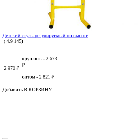
Детский стул - регулируемый по высоте
(
4.9
145
)
круп.опт. -
2 673
₽
2 970
₽
оптом -
2 821
₽
Добавить В КОРЗИНУ