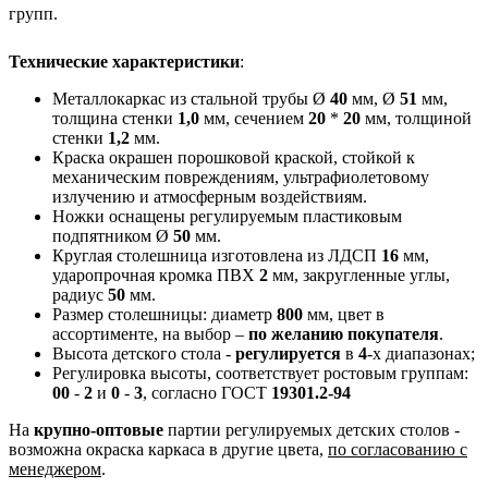
групп.
Технические характеристики
:
Металлокаркас из стальной трубы Ø
40
мм, Ø
51
мм,
толщина стенки
1,0
мм, сечением
20
*
20
мм, толщиной
стенки
1,2
мм.
Краска окрашен порошковой краской, стойкой к
механическим повреждениям, ультрафиолетовому
излучению и атмосферным воздействиям.
Ножки оснащены регулируемым пластиковым
подпятником Ø
50
мм.
Круглая столешница изготовлена из ЛДСП
16
мм,
ударопрочная кромка ПВХ
2
мм, закругленные углы,
радиус
50
мм.
Размер столешницы: диаметр
800
мм, цвет в
ассортименте, на выбор –
по желанию покупателя
.
Высота детского стола -
регулируется
в
4
-х диапазонах;
Регулировка высоты, соответствует ростовым группам:
00
-
2
и
0
-
3
, согласно ГОСТ
19301.2-94
На
крупно-оптовые
партии регулируемых детских столов -
возможна окраска каркаса в другие цвета,
по согласованию с
менеджером
.